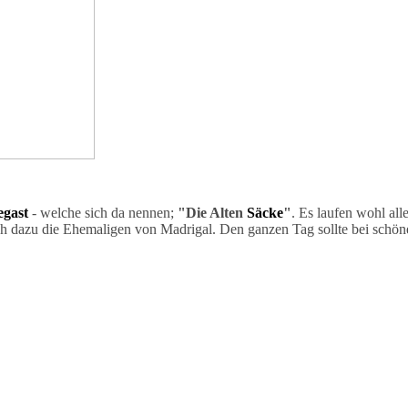
gast
- welche sich da nennen;
"Die Alten
Säck
e
"
. Es laufen wohl all
dazu die Ehemaligen von Madrigal. Den ganzen Tag sollte bei schönem